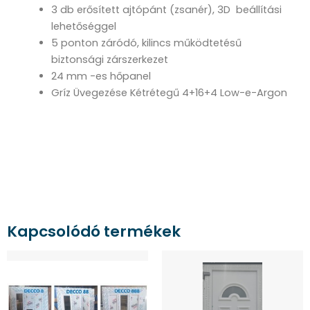
3 db erősített ajtópánt (zsanér), 3D beállítási
lehetőséggel
5 ponton záródó, kilincs működtetésű
biztonsági zárszerkezet
24 mm -es hőpanel
Gríz Üvegezése Kétrétegű 4+16+4 Low-e-Argon
Kapcsolódó termékek
Ennek
Ennek
a
a
terméknek
terméknek
több
több