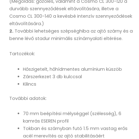
(Megoldás: gőzölés, valamint a Cosmo CL 300-120 a
durvább szennyeződések eltávolítására, illetve a
Cosmo CL 300-140 a kevésbé intenzív szennyeződések
eltávolítására.)
2.
További lehetséges szépséghiba az ajtó szárny és a
benne lévő stadur minimális színárnyalati eltérése.
Tartozékok:
Hőszigetelt, hőhídmentes alumínium küszöb
Zárszerkezet 3 db kulccsal
Kilincs
További adatok:
70 mm beépítési mélységgel (szélesség), 6
kamrás ESEREN profil
Tokban és szárnyban futó 1.5 mm vastag erős
acél merevítés az ajtó stabilitásáért