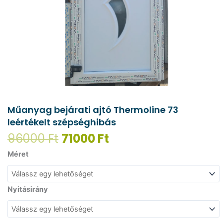
Műanyag bejárati ajtó Thermoline 73
leértékelt szépséghibás
Original
Current
96000
Ft
71000
Ft
price
price
Műanyag
Méret
was:
is:
bejárati
96000 Ft.
71000 Ft.
ajtó
Thermoline
Nyitásirány
73
leértékelt