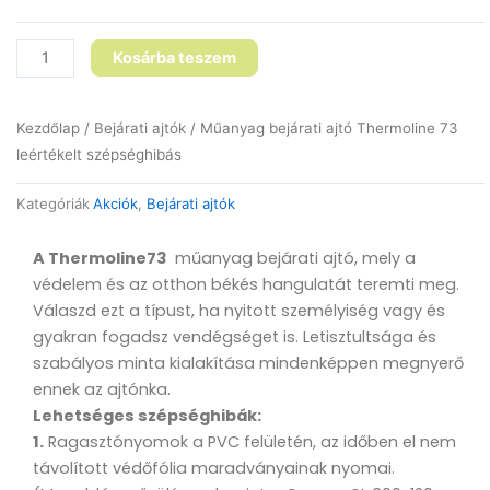
szépséghibás
mennyiség
Kosárba teszem
Kezdőlap
/
Bejárati ajtók
/ Műanyag bejárati ajtó Thermoline 73
leértékelt szépséghibás
Kategóriák
Akciók
,
Bejárati ajtók
A Thermoline73
műanyag bejárati ajtó, mely a
védelem és az otthon békés hangulatát teremti meg.
Válaszd ezt a típust, ha nyitott személyiség vagy és
gyakran fogadsz vendégséget is. Letisztultsága és
szabályos minta kialakítása mindenképpen megnyerő
ennek az ajtónka.
Lehetséges szépséghibák:
1.
Ragasztónyomok a PVC felületén, az időben el nem
távolított védőfólia maradványainak nyomai.