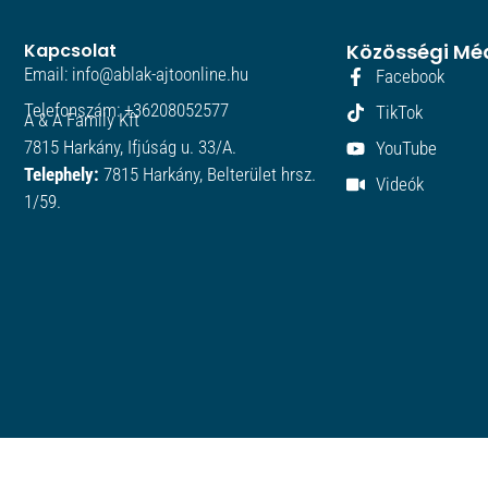
Kapcsolat
Közösségi Mé
Email: info@ablak-ajtoonline.hu
Facebook
Telefonszám: +36208052577
TikTok
A & A Family Kft
7815 Harkány, Ifjúság u. 33/A.
YouTube
Telephely:
7815 Harkány, Belterület hrsz.
Videók
1/59.
© 2026 All Rights Reserved.
Copyright © Prémium Nyílászárók Ablakok | Powered by Kolos