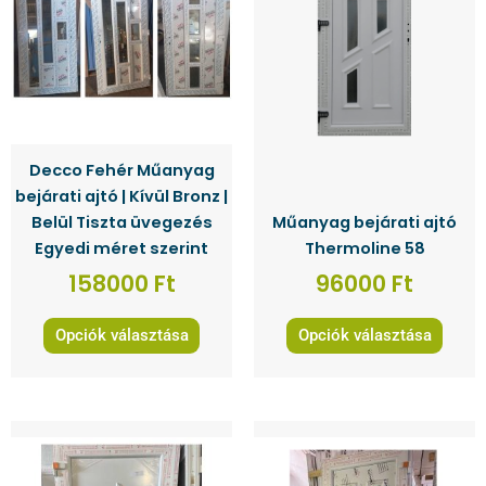
variációja
variációja
van.
van.
A
A
változatok
változatok
a
a
termékoldalon
termékoldalon
Decco Fehér Műanyag
választhatók
választhatók
bejárati ajtó | Kívül Bronz |
ki
ki
Belül Tiszta üvegezés
Műanyag bejárati ajtó
Egyedi méret szerint
Thermoline 58
158000
Ft
96000
Ft
Opciók választása
Opciók választása
Ennek
Ennek
a
a
terméknek
terméknek