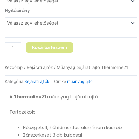
ajtó
Thermoline21
Nyitásirány
mennyiség
Kosárba teszem
Kezdőlap
/
Bejárati ajtók
/ Műanyag bejárati ajtó Thermoline21
Kategória
Bejárati ajtók
Címke
műanyag ajtó
A Thermoline21
műanyag bejárati ajtó
Tartozékok:
Hőszigetelt, hőhídmentes alumínium küszöb
Zárszerkezet 3 db kulccsal