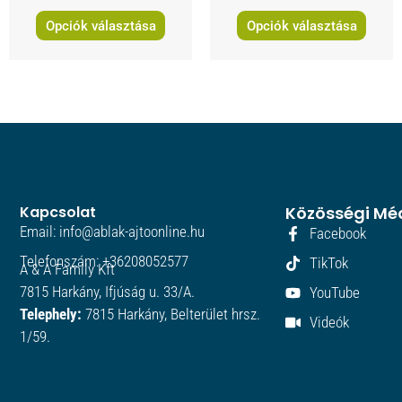
Opciók választása
Opciók választása
Kapcsolat
Közösségi Mé
Email: info@ablak-ajtoonline.hu
Facebook
Telefonszám: +36208052577
TikTok
A & A Family Kft
7815 Harkány, Ifjúság u. 33/A.
YouTube
Telephely:
7815 Harkány, Belterület hrsz.
Videók
1/59.