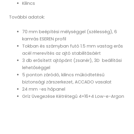
Kilincs
További adatok:
70 mm beépítési mélységgel (szélesség), 6
kamrás ESEREN profil
Tokban és szárnyban futó 1.5 mm vastag erős
acél merevítés az ajtó stabilitásáért
3 db erősített ajtópánt (zsanér), 3D beállítási
lehetőséggel
5 ponton záródó, kilincs működtetésű
biztonsági zárszerkezet, ACCADO vasalat
24 mm -es hőpanel
Gríz Üvegezése Kétrétegű 4+16+4 Low-e-Argon