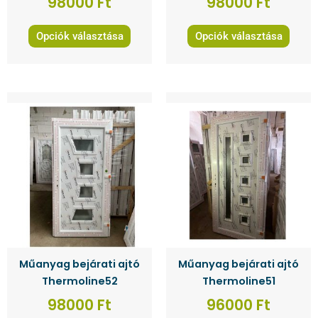
98000
Ft
98000
Ft
Opciók választása
Opciók választása
Ennek
Ennek
a
a
terméknek
terméknek
több
több
variációja
variációja
van.
van.
A
A
változatok
változatok
a
a
termékoldalon
termékoldalon
Műanyag bejárati ajtó
Műanyag bejárati ajtó
választhatók
választhatók
Thermoline52
Thermoline51
ki
ki
98000
Ft
96000
Ft