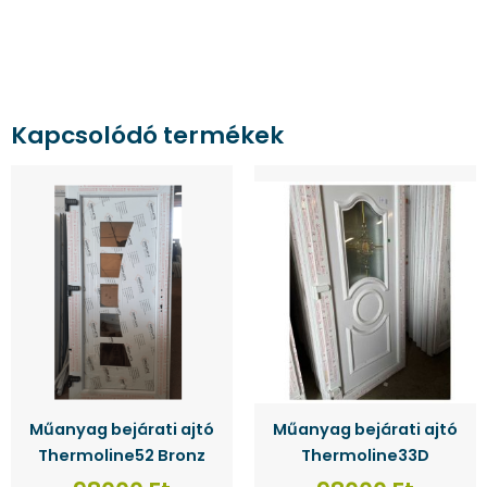
Kapcsolódó termékek
Ennek
Ennek
a
a
terméknek
terméknek
több
több
variációja
variációja
van.
van.
A
A
változatok
változatok
a
a
termékoldalon
termékoldalon
Műanyag bejárati ajtó
Műanyag bejárati ajtó
választhatók
választhatók
Thermoline52 Bronz
Thermoline33D
ki
ki