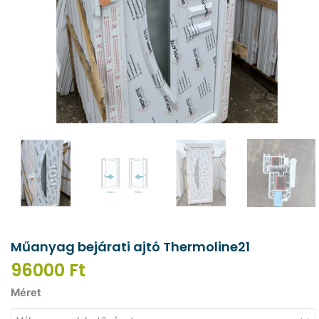
Műanyag bejárati ajtó Thermoline21
96000
Ft
Műanyag
Méret
bejárati