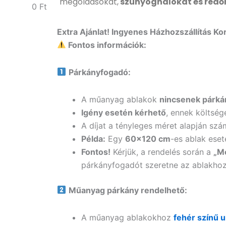
megoldásokat,
szúnyoghálókat és redő
0
Ft
Extra Ajánlat! Ingyenes Házhozszállítás Kor
Fontos információk:
Párkányfogadó:
A műanyag ablakok
nincsenek párká
Igény esetén kérhető
, ennek költsé
A díjat a tényleges méret alapján szá
Példa:
Egy
60×120 cm
-es ablak ese
Fontos!
Kérjük, a rendelés során a
„M
párkányfogadót szeretne az ablakhoz
Műanyag párkány rendelhető:
A műanyag ablakokhoz
fehér színű 