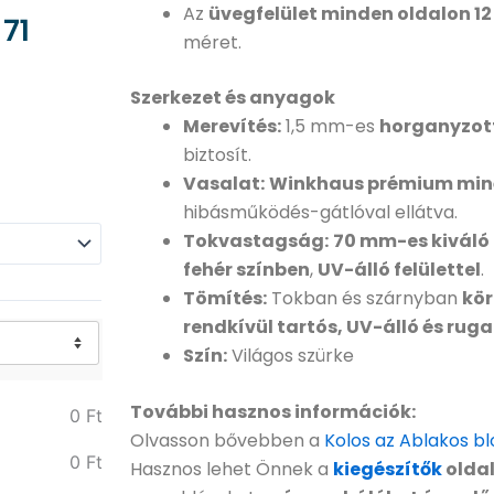
Az
üvegfelület minden oldalon 12
71
méret.
Szerkezet és anyagok
Merevítés:
1,5 mm-es
horganyzot
biztosít.
Vasalat:
Winkhaus prémium min
hibásműködés-gátlóval ellátva.
Tokvastagság:
70 mm-es kivál
fehér színben
,
UV-álló felülettel
.
Tömítés:
Tokban és szárnyban
kör
rendkívül tartós, UV-álló és rug
Szín:
Világos szürke
További hasznos információk:
0
Ft
Olvasson bővebben a
Kolos az Ablakos bl
0
Ft
Hasznos lehet Önnek a
kiegészítők
oldal