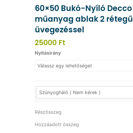
60×50 Bukó-Nyíló Decco 
műanyag ablak 2 rétegű
üvegezéssel
25000
Ft
60x50
Nyitásirány
Bukó-
Nyíló
Decco
71
műanyag
ablak
2
Részösszeg
rétegű
üvegezéssel
Hozzáadott összeg
mennyiség