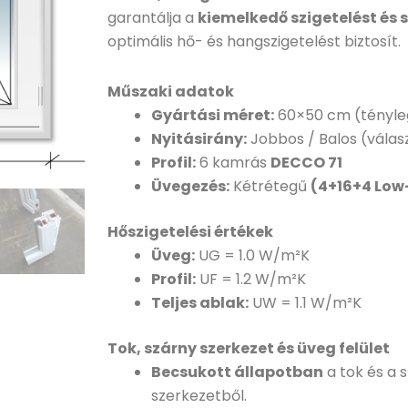
garantálja a
kiemelkedő szigetelést és s
optimális hő- és hangszigetelést biztosít.
Műszaki adatok
Gyártási méret:
60×50 cm (tényle
Nyitásirány:
Jobbos / Balos (válas
Profil:
6 kamrás
DECCO 71
Üvegezés:
Kétrétegű
(4+16+4 Low
Hőszigetelési értékek
Üveg:
UG = 1.0 W/m²K
Profil:
UF = 1.2 W/m²K
Teljes ablak:
UW = 1.1 W/m²K
Tok, szárny szerkezet és üveg felület
Becsukott állapotban
a tok és a 
szerkezetből.