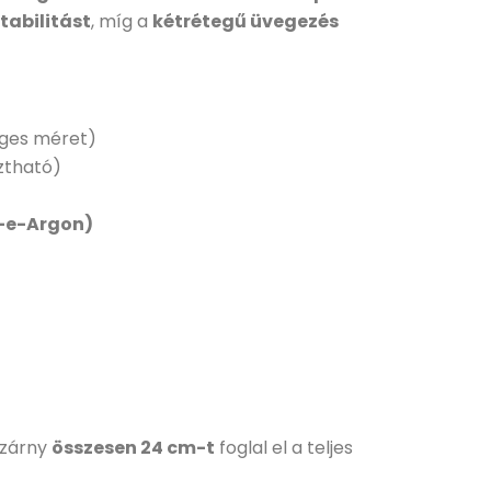
tabilitást
, míg a
kétrétegű üvegezés
ges méret)
ztható)
-e-Argon)
szárny
összesen 24 cm-t
foglal el a teljes