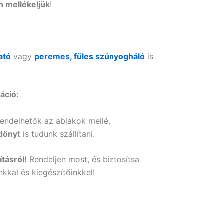
 mellékeljük
!
ató
vagy
peremes, füles szúnyogháló
is
áció:
rendelhetők az ablakok mellé.
dőnyt
is tudunk szállítani.
tásról!
Rendeljen most, és biztosítsa
kkal és kiegészítőinkkel!