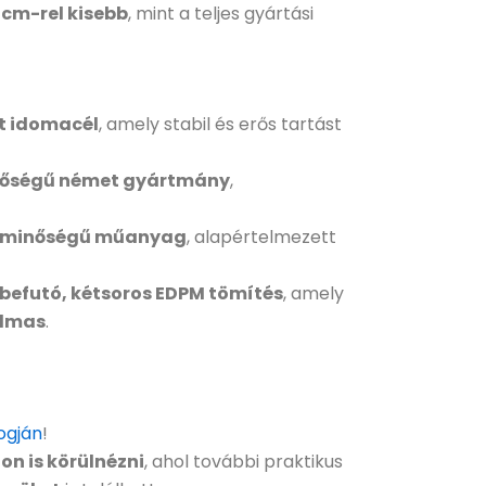
 cm-rel kisebb
, mint a teljes gyártási
t idomacél
, amely stabil és erős tartást
őségű német gyártmány
,
ó minőségű műanyag
, alapértelmezett
befutó, kétsoros EDPM tömítés
, amely
almas
.
ogján
!
on is körülnézni
, ahol további praktikus