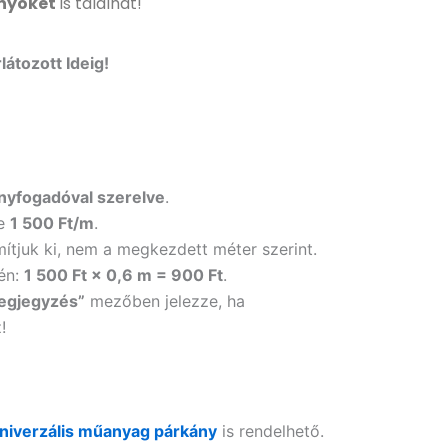
nyöket
is találhat!
látozott Ideig!
nyfogadóval szerelve
.
ge
1 500 Ft/m
.
mítjuk ki, nem a megkezdett méter szerint.
tén:
1 500 Ft × 0,6 m = 900 Ft
.
egjegyzés”
mezőben jelezze, ha
!
univerzális műanyag párkány
is rendelhető.