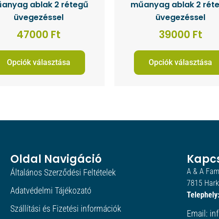
anyag ablak 2 rétegű
műanyag ablak 2 rét
üvegezéssel
üvegezéssel
47000
Ft
39000
Ft
Opciók választása
Opciók választása
Oldal Navigáció
Kapc
A & A Fami
Általános Szerződési Feltételek
7815 Harká
Adatvédelmi Tájékozató
Telephely
Szállítási és Fizetési információk
Email: in