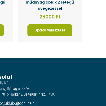
egű
műanyag ablak 2 rétegű
üvegezéssel
28000
Ft
Opciók választása
solat
ly Kft
ny, Ifjúság u. 33/A.
:
7815 Harkány, Belterület hrsz. 1/59.
fo@ablak-ajtoonline.hu