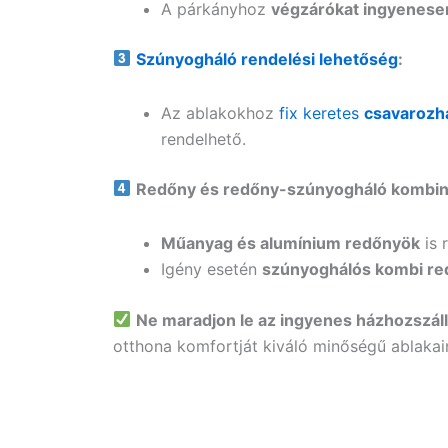
A párkányhoz
végzárókat ingyenesen
Szúnyogháló rendelési lehetőség
:
Az ablakokhoz
fix keretes
csavarozh
rendelhető.
Redőny és redőny-szúnyogháló kombin
Műanyag és alumínium redőnyök
is 
Igény esetén
szúnyoghálós kombi re
Ne maradjon le az ingyenes házhozszállí
otthona komfortját kiváló minőségű ablakain