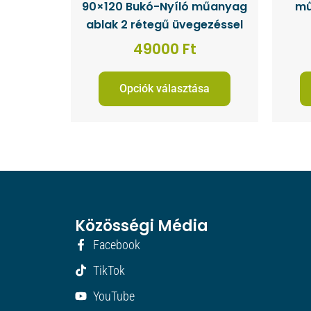
90×120 Bukó-Nyíló műanyag
mű
ablak 2 rétegű üvegezéssel
49000
Ft
Opciók választása
Közösségi Média
Facebook
TikTok
YouTube