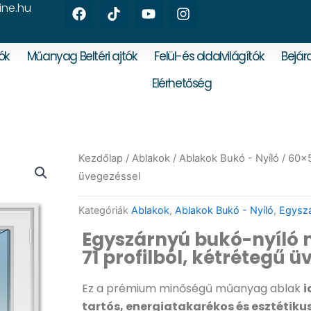
F
T
Y
I
ine.hu
a
i
o
n
c
k
u
s
e
t
t
t
ók
Műanyag Beltéri ajtók
Felül-és oldalvilágítók
Bejára
b
o
u
a
o
k
b
g
Elérhetőség
o
e
r
k
a
m
Kezdőlap
/
Ablakok
/
Ablakok Bukó - Nyíló
/ 60×5
üvegezéssel
Kategóriák
Ablakok
,
Ablakok Bukó - Nyíló
,
Egyszá
Egyszárnyú bukó-nyíló
71 profilból, kétrétegű 
Ez a prémium minőségű műanyag ablak
i
tartós, energiatakarékos és esztétik